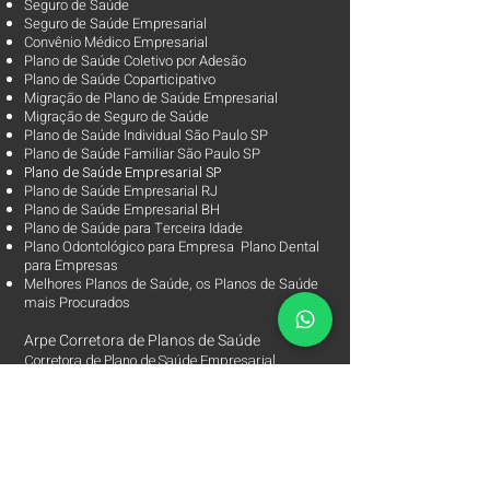
Seguro de Saúde
Seguro de Saúde Empresarial
Convênio Médico Empresarial
Plano de Saúde Coletivo por Adesão
Plano de Saúde Coparticipativo
Migração de Plano de Saúde Empresarial
Migração de Seguro de Saúde
Plano de Saúde Individual São Paulo SP
Plano de Saúde Familiar São Paulo SP
Plano d
e Saúde Empresarial SP
Plano de Saúde Empresarial RJ
Plano de Saúde Empresarial BH
Plano de Saúde para Terceira Idade
Plano Odontológico para Empresa Plano Dental
para Empresas
Melhores Planos de Saúde
, os
Planos de Saúde
mais Procurados​
Arpe Corretora de Planos de Saúde
Corretora de Plano de Saúde Empresarial
Corretora de Plano de Saúde Coletivo por Adesão
Corretora de Seguro Saúde Corretor de Plano de
Saúde
Arpe Corretora de Planos de Saúde.
Corretora Especialista em Plano de Saúde