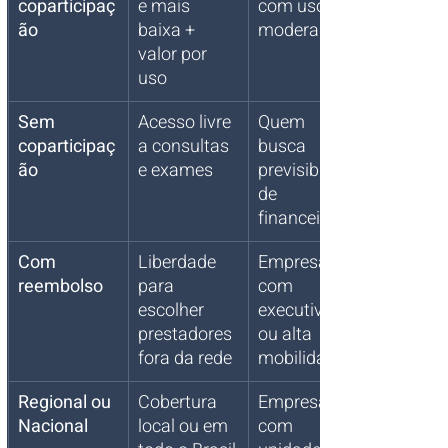
coparticipaç
e mais 
com uso 
ão
baixa + 
moderado
valor por 
uso
Sem 
Acesso livre 
Quem 
coparticipaç
a consultas 
busca 
ão
e exames
previsibilida
de 
financeira
Com 
Liberdade 
Empresas 
reembolso
para 
com 
escolher 
executivos 
prestadores 
ou alta 
fora da rede
mobilidade
Regional ou 
Cobertura 
Empresas 
Nacional
local ou em 
com 