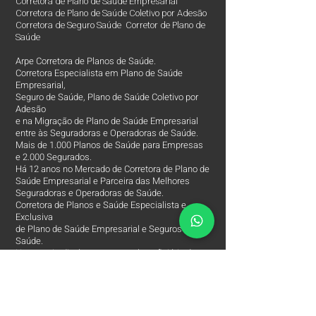
Corretora de Plano de Saúde Empresarial
Corretora de Plano de Saúde Coletivo por Adesão
Corretora de Seguro Saúde Corretor de Plano de
Saúde
Arpe Corretora de Planos de Saúde.
Corretora Especialista em Plano de Saúde
Empresarial,
Seguro de Saúde, Plano de Saúde Coletivo por
Adesão
e na Migração de Plano de Saúde Empresarial
entre às Seguradoras e Operadoras de Saúde.
Mais de 1.000 Planos de Saúde para Empresas
e 2.000 Segurados.
Há 12 anos no Mercado de Corretora de Plano de
Saúde Empresarial e Parceira das Melhores
Seguradoras e Operadoras de Saúde.
Corretora de Planos e Saúde Especialista e
Exclusiva
de Plano de Saúde Empresarial e Seguros de
Saúde.
Nossa missão é assessorar o beneficiário de
Saúde,
a encontrar às melhores Operadoras e
Seguradoras de Saúde, condições, custos,
coberturas e assessorar
em todos os processos da Apólice do Plano de