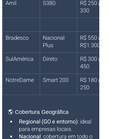
Amil
S380
R$ 250 a R$ 
330
Bradesco
Nacional 
R$ 550 a 
Plus
R$1.300
SulAmérica
Direto
R$ 300 a R$ 
450
NotreDame
Smart 200
R$ 180 a R$ 
250
🌎 Cobertura Geográfica
Regional (GO e entorno)
: ideal 
para empresas locais.
Nacional
: cobertura em todo o 