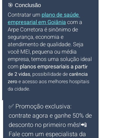
🎯 Conclusão
Contratar um 
plano de saúde 
empresarial em Goiânia
 com a 
Arpe Corretora é sinônimo de 
segurança, economia e 
atendimento de qualidade. Seja 
você MEI, pequena ou média 
empresa, temos uma solução ideal 
com 
planos empresariais a parti
r 
de 2 vidas
, possibilidade de 
carência 
zero
 e acesso aos melhores hospitais 
da cidade.
✅ Promoção exclusiva: 
contrate agora e ganhe 50% de 
desconto no primeiro mês!📲 
Fale com um especialista da 