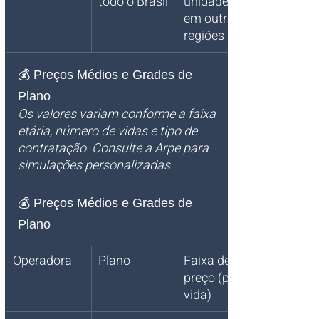
todo o Brasil
unidades 
em outras 
regiões
💰 Preços Médios e Grades de 
Plano
Os valores variam conforme a faixa 
etária, número de vidas e tipo de 
contratação. Consulte a Arpe para 
simulações personalizadas.
💰 Preços Médios e Grades de 
Plano
Operadora
Plano
Faixa de 
preço (por 
vida)