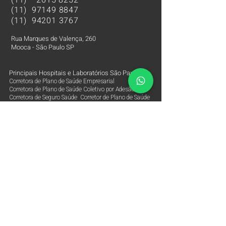
(11)
2615 8252
(11)
97149 8847
(11)
94201 3767
Rua Marques de Valença, 260
Mooca - São Paulo SP
Principais Hospitais e Laboratórios São Paulo SP
Corretora de Plano de Saúde Empresarial
Corretora de Plano de Saúde Coletivo por Adesão
Corretora de Seguro Saúde Corretor de Plano de Saúde
Plano de Saúde cobertura Hospital Albert Einstein
Plano de Saúde cobertura Hospital Sírio Libanês
Plano de Saúde cobertura Hospital BP
Plano de Saúde cobertura Hospital BP Mirante
Plano de Saúde cobertura Hospital Coração Hcor
Plano de Saúde cobertura Hospital 9 Nove de Julho
Plano de Saúde cobertura Hospital Samaritano
Plano de Saúde cobertura Hospital Oswaldo Cruz
Plano de Saúde cobertura Hospital Vila Nova Star
Plano de Saúde cobertura Hospital São Luiz Rede Dor
Plano de Saúde cobertura Laboratório Alta Excelência
Plano de Saúde cobertura Laboratórios Fleury
Parceiras