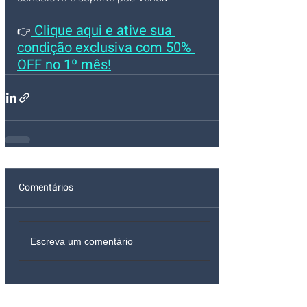
 Clique aqui e ative sua 
👉
condição exclusiva com 50% 
OFF no 1º mês!
Comentários
Escreva um comentário