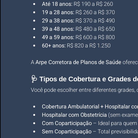
Até 18 anos:
 R$ 190 a R$ 260
19 a 28 anos:
 R$ 260 a R$ 370
29 a 38 anos:
 R$ 370 a R$ 490
39 a 48 anos:
 R$ 480 a R$ 650
49 a 59 anos:
 R$ 600 a R$ 800
60+ anos:
 R$ 820 a R$ 1.250
A 
Arpe Corretora de Planos de Saúde
 ofere
🩺 Tipos de Cobertura e Grades d
Você pode escolher entre diferentes grades,
Cobertura Ambulatorial + Hospitalar co
Hospitalar com Obstetrícia
 (sem exames
Com Coparticipação
 – Ideal para quem
Sem Coparticipação
 – Total previsibil