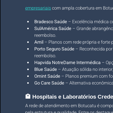
empresariais
 com ampla cobertura em Botuc
Bradesco Saúde
 – Excelência médica co
SulAmérica Saúde
 – Grande abrangênci
reembolso.
Amil
 – Planos com rede própria e forte p
Porto Seguro Saúde
 – Reconhecida por
reembolso.
Hapvida NotreDame Intermédica
 – Opç
Blue Saúde
 – Atuação sólida no interior
Omint Saúde
 – Planos premium com foc
Go Care Saúde
 – Alternativa econômic
🏨 Hospitais e Laboratórios Cred
A rede de atendimento em Botucatu é compos
pela estrutura e qualidade. Entre os destaqu