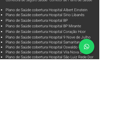
Corretora de Seguro Saúde Corretor de Plano de Saúde
Plano de Saúde cobertura Hospital Albert Einstein
Plano de Saúde cobertura Hospital Sírio Libanês
Plano de Saúde cobertura Hospital BP
Plano de Saúde cobertura Hospital BP Mirante
Plano de Saúde cobertura Hospital Coração Hcor
Plano de Saúde cobertura Hospital 9 Nove de Julho
Plano de Saúde cobertura Hospital Samaritano
Plano de Saúde cobertura Hospital Oswaldo Cruz
Plano de Saúde cobertura Hospital Vila Nova Star
Plano de Saúde cobertura Hospital São Luiz Rede Dor
Plano de Saúde cobertura Laboratório Alta Excelência
Plano de Saúde cobertura Laboratórios Fleury
Parceiras
Arpe Corretora de Planos de Saúde
Corretora de Plano de Saúde Empresarial
Corretora de Plano de Saúde Coletivo por Adesão
Corretora de Seguro Saúde Corretor de Plano de Saúde
Contato
ANS - Agência Nacional de Saúde Suplementar
Órgão regulador dos Planos de Saúde e Seguros de
Saúde
0800-7019656
Tabela de Preço Plano de Saúde Empresarial 2026