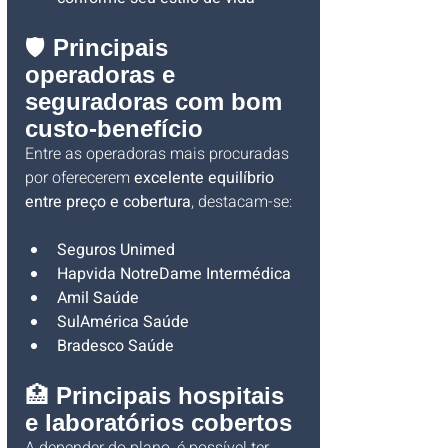
🛡️ 
Principais 
operadoras e 
seguradoras com bom 
custo-benefício
Entre as operadoras mais procuradas 
por oferecerem 
excelente equilíbrio 
entre preço e cobertura
, destacam-se:
Seguros Unimed 
Hapvida NotreDame Intermédica
Amil Saúde
SulAmérica Saúde
Bradesco Saúde
🏥 
Principais hospitais 
e laboratórios cobertos
A depender do plano, é possível ter 