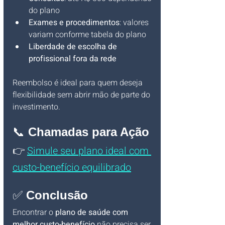
do plano
Exames e procedimentos
: valores 
variam conforme tabela do plano
Liberdade de escolha de 
profissional fora da rede
Reembolso é ideal para quem deseja 
flexibilidade sem abrir mão de parte do 
investimento.
📞 
Chamadas para Ação 
👉 
Simule seu plano ideal com 
custo-benefício equilibrado
✅ 
Conclusão
Encontrar o 
plano de saúde com 
melhor custo-benefício
 não precisa ser 