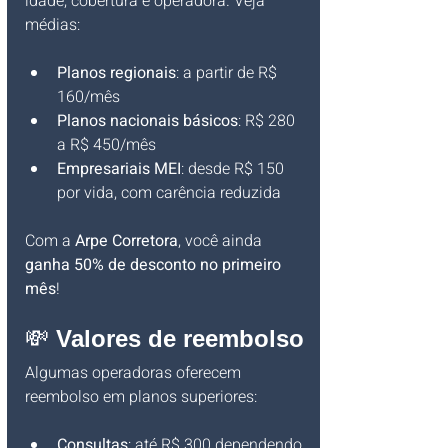
idade, cobertura e operadora. Veja 
médias:
Planos regionais
: a partir de R$ 
160/mês
Planos nacionais básicos
: R$ 280 
a R$ 450/mês
Empresariais MEI
: desde R$ 150 
por vida, com carência reduzida
Com a 
Arpe Corretora
, você ainda 
ganha 50% de desconto no primeiro 
mês
!
💸 
Valores de reembolso
Algumas operadoras oferecem 
reembolso em planos superiores:
Consultas
: até R$ 300 dependendo 