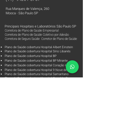
Rua Marques de Valença, 260
Mooca - São Paulo SP
Principais Hospitais e Laboratórios São Paulo SP
Corretora de Plano de Saúde Empresarial
Corretora de Plano de Saúde Coletivo por Adesão
Corretora de Seguro Saúde Corretor de Plano de Saúde
Plano de Saúde cobertura Hospital Albert Einstein
Plano de Saúde cobertura Hospital Sírio Libanês
Plano de Saúde cobertura Hospital BP
Plano de Saúde cobertura Hospital BP Mirante
Plano de Saúde cobertura Hospital Coração Hcor
Plano de Saúde cobertura Hospital 9 Nove de Julho
Plano de Saúde cobertura Hospital Samaritano
Plano de Saúde cobertura Hospital Oswaldo Cruz
Plano de Saúde cobertura Hospital Vila Nova Star
Plano de Saúde cobertura Hospital São Luiz Rede Dor
Plano de Saúde cobertura Laboratório Alta Excelência
Plano de Saúde cobertura Laboratórios Fleury
Parceiras
Arpe Corretora de Planos de Saúde
Corretora de Plano de Saúde Empresarial