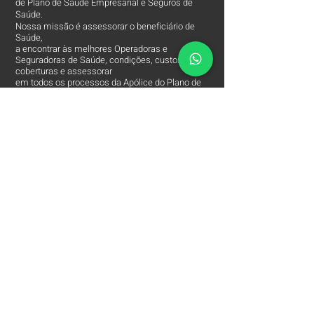
de Plano de Saúde Empresarial e Seguros de
Saúde.
Nossa missão é assessorar o beneficiário de
Saúde,
a encontrar às melhores Operadoras e
Seguradoras de Saúde, condições, custos,
coberturas e assessorar
em todos os processos da Apólice do Plano de
Saúde.
O Contato entre o Segurado e a Seguradora!
Arpe Corretora de Plano de Saúde está entre
às
Melhores Corretoras
de Planos de Saúde e
comercializa apenas os Melhores Planos de
Saúde Empresariais e Seguros de Saúde.
Contatos
Arpe Corretora de Planos de Saúde
Corretora de Plano de Saúde Empresarial
Corretora de Plano de Saúde Coletivo por Adesão
Corretora de Seguro Saúde Corretor de Plano de
Saúde
(11)
2615 8252