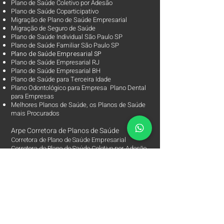
Plano de Saúde Coletivo por Adesão
Plano de Saúde Coparticipativo
Migração de Plano de Saúde Empresarial
Migração de Seguro de Saúde
Plano de Saúde Individual São Paulo SP
Plano de Saúde Familiar São Paulo SP
Plano d
e Saúde Empresarial SP
Plano de Saúde Empresarial RJ
Plano de Saúde Empresarial BH
Plano de Saúde para Terceira Idade
Plano Odontológico para Empresa Plano Dental
para Empresas
Melhores Planos de Saúde
, os
Planos de Saúde
mais Procurados​
Arpe Corretora de Planos de Saúde
Corretora de Plano de Saúde Empresarial
Corretora de Plano de Saúde Coletivo por Adesão
Corretora de Seguro Saúde Corretor de Plano de
Saúde
Arpe Corretora de Planos de Saúde.
Corretora Especialista em Plano de Saúde
Empresarial,
Seguro de Saúde, Plano de Saúde Coletivo por
Adesão