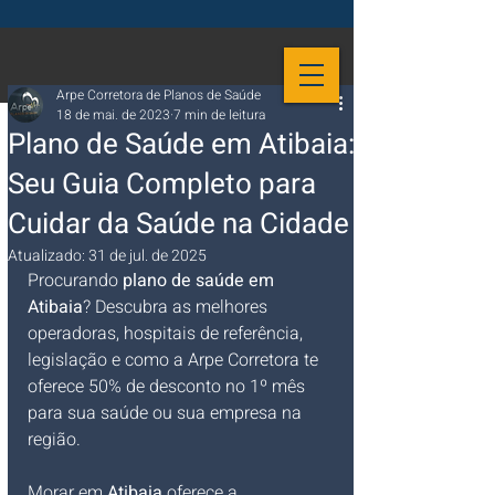
Arpe Corretora de Planos de Saúde
18 de mai. de 2023
7 min de leitura
Plano de Saúde em Atibaia:
Seu Guia Completo para
Cuidar da Saúde na Cidade
Atualizado:
31 de jul. de 2025
Procurando 
plano de saúde em 
Atibaia
? Descubra as melhores 
operadoras, hospitais de referência, 
legislação e como a Arpe Corretora te 
oferece 50% de desconto no 1º mês 
para sua saúde ou sua empresa na 
região.
Morar em 
Atibaia
 oferece a 