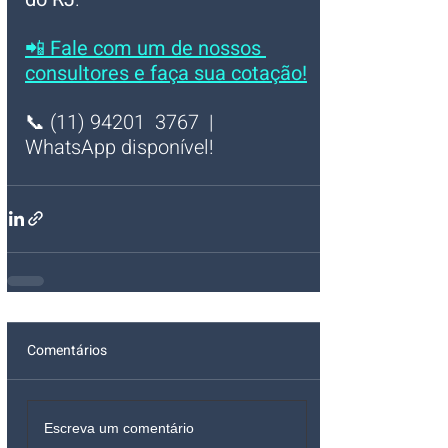
📲 
Fale com um de nossos 
consultores e faça sua cotação!
📞 (11) 94201  3767  | 
WhatsApp disponível!
Comentários
Escreva um comentário