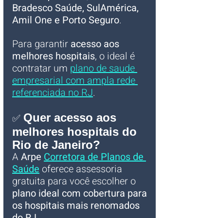
Bradesco Saúde, SulAmérica, 
Amil One e Porto Seguro
. 
Para garantir 
acesso aos 
melhores hospitais
, o ideal é 
contratar um 
plano de saude 
empresarial com ampla rede 
referenciada no RJ
.
Quer acesso aos 
✅ 
melhores hospitais do 
Rio de Janeiro?
A 
Arpe 
Corretora de Planos de 
Saúde
 oferece assessoria 
gratuita para você escolher o 
plano ideal com cobertura para 
os hospitais mais renomados 
do RJ
.