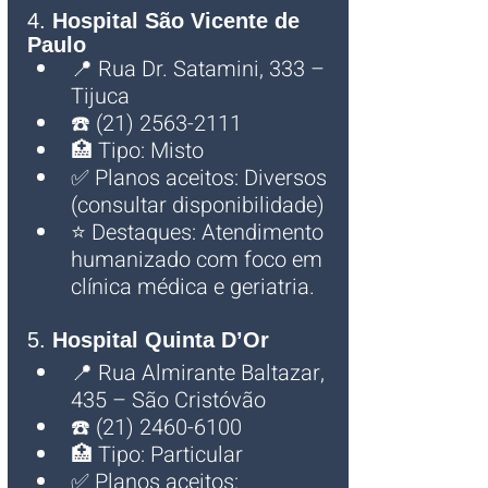
4. 
Hospital São Vicente de 
Paulo
📍 Rua Dr. Satamini, 333 – 
Tijuca
☎️ (21) 2563-2111
🏥 Tipo: Misto
✅ Planos aceitos: Diversos 
(consultar disponibilidade)
⭐ Destaques: Atendimento 
humanizado com foco em 
clínica médica e geriatria.
5. 
Hospital Quinta D’Or
📍 Rua Almirante Baltazar, 
435 – São Cristóvão
☎️ (21) 2460-6100
🏥 Tipo: Particular
✅ Planos aceitos: 