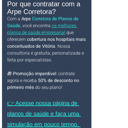
Por que contratar com a 
Arpe Corretora?
Com a 
Arpe 
Corretora de Planos de 
Saúde
, você encontra 
os melhores 
planos de saúde empresarial
 que 
oferecem 
cobertura nos hospitais mais 
conceituados de Vitória
. Nossa 
consultoria é gratuita, personalizada e 
feita por especialistas.
🎁 
Promoção imperdível
: contrate 
agora e receba 
50% de desconto no 
primeiro mês
 do seu plano!
👉 Acesse nossa página de 
planos de saúde e faça uma 
simulação em pouco tempo. 