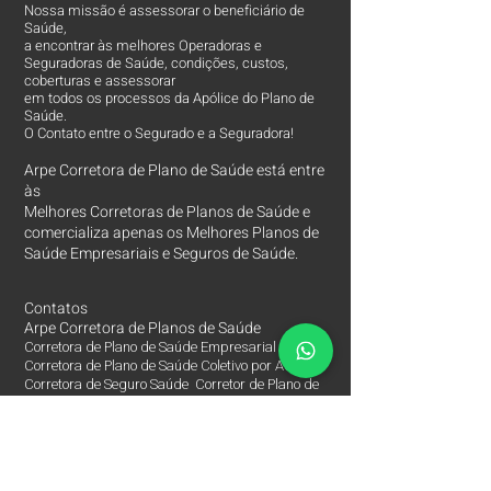
Nossa missão é assessorar o beneficiário de
Saúde,
a encontrar às melhores Operadoras e
Seguradoras de Saúde, condições, custos,
coberturas e assessorar
em todos os processos da Apólice do Plano de
Saúde.
O Contato entre o Segurado e a Seguradora!
Arpe Corretora de Plano de Saúde está entre
às
Melhores Corretoras
de Planos de Saúde e
comercializa apenas os Melhores Planos de
Saúde Empresariais e Seguros de Saúde.
Contatos
Arpe Corretora de Planos de Saúde
Corretora de Plano de Saúde Empresarial
Corretora de Plano de Saúde Coletivo por Adesão
Corretora de Seguro Saúde Corretor de Plano de
Saúde
(11)
2615 8252
(11)
97149 8847
(11)
94201 3767