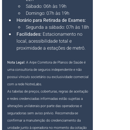
Sábado: 06h às 19h
Domingo: 07h às 19h
Horário para Retirada de Exames:
Segunda a sábado: 07h às 18h
Facilidades:
 Estacionamento no 
local, acessibilidade total e 
proximidade a estações de metrô.
Nota Legal:
 A Arpe Corretora de Planos de Saúde é 
uma consultoria de seguros independente e não 
possui vínculo societário ou exclusividade comercial 
com a rede NotreLabs.
As tabelas de preços, coberturas, regras de aceitação 
e redes credenciadas informadas estão sujeitas a 
alterações unilaterais por parte das operadoras e 
seguradoras sem aviso prévio. Recomenda-se 
confirmar a manutenção do credenciamento da 
unidade junto à operadora no momento da cotação 