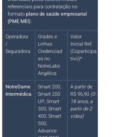
referenciais para contratação no 
formato 
plano de saúde empresarial 
(PME MEI)
:
Operadora 
Grades e 
Valor 
/ 
Linhas 
Inicial Ref. 
Seguradora
Credenciad
(Coparticipa
as no 
tivo)*
NotreLabs 
Angélica
NotreDame 
Smart 200, 
A partir de 
Intermédica
Smart 200 
R$ 96,90 
(0-
UP, Smart 
18 anos, a 
300, Smart 
partir de 2 
400, Smart 
vidas)
500, 
Advance 