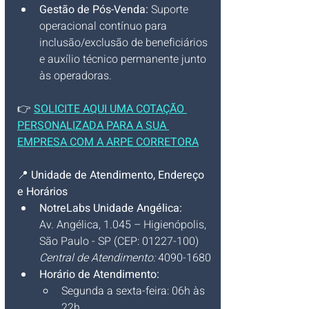
Gestão de Pós-Venda:
 Suporte 
operacional contínuo para 
inclusão/exclusão de beneficiários 
e auxílio técnico permanente junto 
às operadoras.
👉 
SOLICITE AQUI UMA COTAÇÃO 
PERSONALIZADA PARA A SUA 
EMPRESA COM A ARPE CORRETORA
📍 
Unidade de Atendimento, Endereço 
e Horários
NotreLabs Unidade Angélica:
Av. Angélica, 1.045 – Higienópolis, 
São Paulo - SP (CEP: 01227-100)
Central de Atendimento:
 4090-1680
Horário de Atendimento:
Segunda a sexta-feira: 06h às 
22h