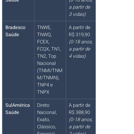
Saúde
(0-18 anos, 
a partir de 
3 vidas)
Bradesco 
TNWE, 
A partir de 
Saúde
TNWQ, 
R$ 319,90 
FCEX, 
(0-18 anos, 
FCQX, TN1, 
a partir de 
TN2, Top 
4 vidas)
Nacional 
(TNMI/TNM
M/TNMN), 
TNP4 e 
TNPX
SulAmérica 
Direto 
A partir de 
Saúde
Nacional, 
R$ 388,90 
Exato, 
(0-18 anos, 
Clássico, 
a partir de 