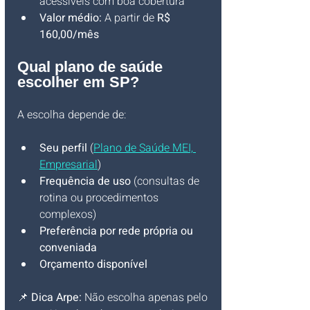
acessíveis com boa cobertura
Valor médio:
 A partir de 
R$ 
160,00/mês
Qual plano de saúde 
escolher em SP?
A escolha depende de:
Seu perfil
 (
Plano de Saúde MEI, 
Empresarial
)
Frequência de uso
 (consultas de 
rotina ou procedimentos 
complexos)
Preferência por rede própria ou 
conveniada
Orçamento disponível
📌 
Dica Arpe:
 Não escolha apenas pelo 