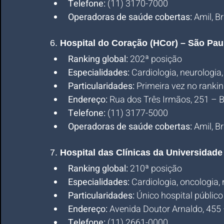
Telefone:
 (11) 3170-7000
Operadoras de saúde cobertas:
 Amil, B
6. 
Hospital do Coração (HCor) – São Pau
Ranking global:
 202ª posição
Especialidades:
 Cardiologia, neurologia
Particularidades:
 Primeira vez no rankin
Endereço:
 Rua dos Três Irmãos, 251 – B
Telefone:
 (11) 3177-5000
Operadoras de saúde cobertas:
 Amil, B
7. 
Hospital das Clínicas da Universidad
Ranking global:
 210ª posição
Especialidades:
 Cardiologia, oncologia,
Particularidades:
 Único hospital público
Endereço:
 Avenida Doutor Arnaldo, 455
Telefone:
 (11) 2661-0000