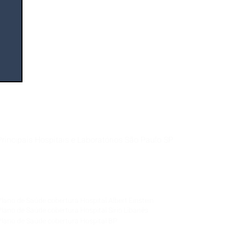
Principais Hospitais e Laboratórios São Paulo SP
Corretora de Plano de Saúde Empresarial
Corretora de Plano de Saúde Coletivo por Adesão
Corretora de Seguro Saúde Corretor de Plano de
Saúde
Plano de Saúde cobertura Hospital Albert Einstein
Plano de Saúde cobertura Hospital Sírio Libanês
Plano de Saúde cobertura Hospital BP