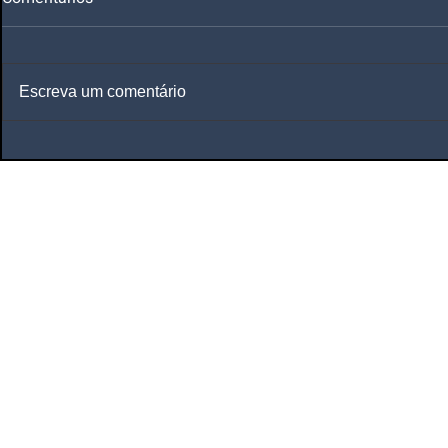
Escreva um comentário
Planos de Saúde
e
Seguros de Saúde
Corretora de Plano de Saúde Empresarial
Corretora de Plano de Saúde Coletivo por 
Corretora de Seguro Saúde Corretor de Pl
Saúde
Corretora de Planos de Saúde
Plano de Saúde Empresarial Plano de Saúde 
29 vidas