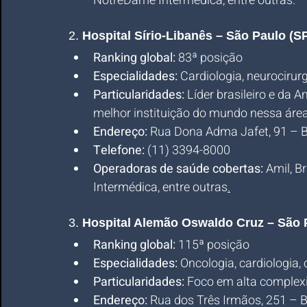
NotreDame Intermédica, entre outras.
2. 
Hospital Sírio-Libanês – São Paulo (S
Ranking global:
 83ª posição
Especialidades:
 Cardiologia, neurocirurg
Particularidades:
 Líder brasileiro e da 
melhor instituição do mundo nessa áre
Endereço:
 Rua Dona Adma Jafet, 91 – B
Telefone:
 (11) 3394-8000
Operadoras de saúde cobertas:
 Amil, 
Intermédica, entre outras
.
3. 
Hospital Alemão Oswaldo Cruz – São 
Ranking global:
 115ª posição
Especialidades:
 Oncologia, cardiologia,
Particularidades:
 Foco em alta comple
Endereço:
 Rua dos Três Irmãos, 251 – B