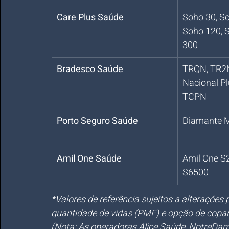
Care Plus Saúde
Soho 30, So
Soho 120, 
300
Bradesco Saúde
TRQN, TR2N
Nacional Pl
TCPN
Porto Seguro Saúde
Diamante 
Amil One Saúde
Amil One S2
S6500
*Valores de referência sujeitos a alterações
quantidade de vidas (PME) e opção de copar
(Nota: As operadoras Alice Saúde, NotreDa