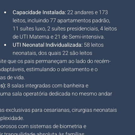
Capacidade Instalada:
 22 andares e 173 
leitos, incluindo 77 apartamentos padrão, 
11 suítes luxo, 2 suítes presidenciais, 4 leitos 
 
de UTI Materna e 21 de Semi-intensiva.
UTI Neonatal Individualizada:
 58 leitos 
neonatais, dos quais 22 são leitos 
rmite que os pais permaneçam ao lado do recém-
daptáveis, estimulando o aleitamento e o 
as de vida.
s):
 8 salas integradas com banheira e 
 uma sala operatória dedicada no mesmo andar 
las exclusivas para cesarianas, cirurgias neonatais 
mplexidade.
igorosos com sistemas de biometria e 
r tranquilidade absoluta às famílias.