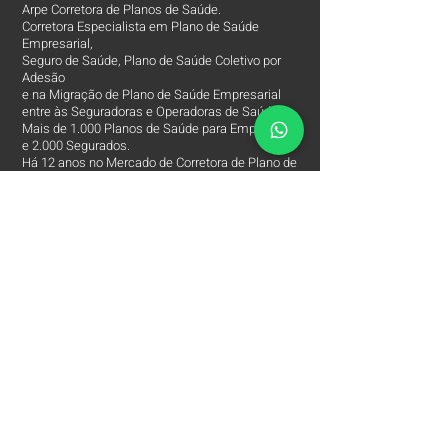
Arpe Corretora de Planos de Saúde.
Corretora Especialista em Plano de Saúde
Empresarial,
Seguro de Saúde, Plano de Saúde Coletivo por
Adesão
e na Migração de Plano de Saúde Empresarial
entre às Seguradoras e Operadoras de Saúde.
Mais de 1.000 Planos de Saúde para Empresas
e 2.000 Segurados.
Há 12 anos no Mercado de Corretora de Plano de
Saúde Empresarial e Parceira das Melhores
Seguradoras e Operadoras de Saúde.
Corretora de Planos e Saúde Especialista e
Exclusiva
de Plano de Saúde Empresarial e Seguros de
Saúde.
Nossa missão é assessorar o beneficiário de
Saúde,
a encontrar às melhores Operadoras e
Seguradoras de Saúde, condições, custos,
coberturas e assessorar
em todos os processos da Apólice do Plano de
Saúde.
O Contato entre o Segurado e a Seguradora!
Arpe Corretora de Plano de Saúde está entre
às