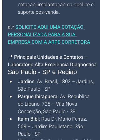
cotação, implantação da apólice e 
suporte pós-venda.
👉 
SOLICITE AQUI UMA COTAÇÃO 
PERSONALIZADA PARA A SUA 
EMPRESA COM A ARPE CORRETORA
📍 
Principais Unidades e Contatos – 
Laboratório Alta Excelência Diagnóstica
São Paulo - SP e Região
Jardins:
 Av. Brasil, 1802 – Jardins, 
São Paulo - SP
Parque Ibirapuera:
 Av. República 
do Líbano, 725 – Vila Nova 
Conceição, São Paulo - SP
Itaim Bibi:
 Rua Dr. Mário Ferraz, 
568 – Jardim Paulistano, São 
Paulo - SP