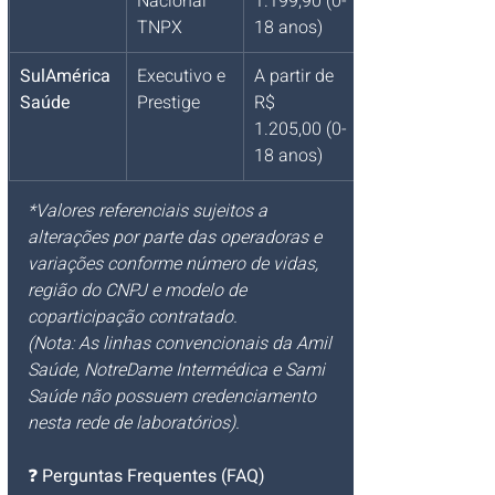
Nacional 
1.199,90 (0-
TNPX
18 anos)
SulAmérica 
Executivo e 
A partir de 
Saúde
Prestige
R$ 
1.205,00 (0-
18 anos)
*Valores referenciais sujeitos a 
alterações por parte das operadoras e 
variações conforme número de vidas, 
região do CNPJ e modelo de 
coparticipação contratado.
(Nota: As linhas convencionais da Amil 
Saúde, NotreDame Intermédica e Sami 
Saúde não possuem credenciamento 
nesta rede de laboratórios).
❓ 
Perguntas Frequentes (FAQ)