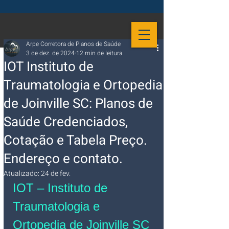
Arpe Corretora de Planos de Saúde
3 de dez. de 2024
12 min de leitura
IOT Instituto de
Traumatologia e Ortopedia
de Joinville SC: Planos de
Saúde Credenciados,
Cotação e Tabela Preço.
Endereço e contato.
Atualizado:
24 de fev.
IOT – Instituto de 
Traumatologia e 
Ortopedia de Joinville SC