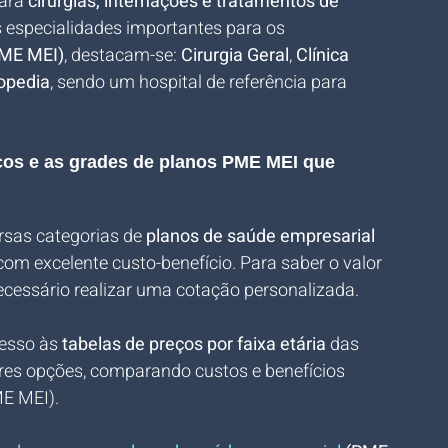
ara 
cirurgias, internações e tratamentos de 
as especialidades importantes para os 
PME MEI)
, destacam-se: 
Cirurgia Geral
, 
Clínica 
opedia
, sendo um hospital de referência para 
eços e as grades de planos PME MEI que 
rsas categorias de 
planos de saúde empresarial 
com excelente custo-benefício. Para saber o valor 
ecessário realizar uma cotação personalizada. 
esso às 
tabelas de preços por faixa etária
 das 
res opções, comparando custos e benefícios 
ME MEI).