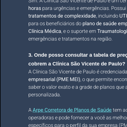
Sim. A Clínica São Vicente de Paulo é um cen
horas
 para urgências e emergências. Possui 
tratamentos de complexidade
, incluindo 
UTI
para os beneficiários do 
plano de saúde emp
Clínica Médica
, e o suporte em 
Traumatologi
emergências e tratamentos na região.
3. Onde posso consultar a tabela de pr
cobrem a Clínica São Vicente de Paulo?
A Clínica São Vicente de Paulo é credenciad
empresarial (PME MEI)
, o que permite enco
saber o valor exato e a grade de planos que 
personalizada. 
A 
Arpe Corretora de Planos de Saúde
 tem a
operadoras e pode fornecer a você as melho
específicos para o perfil da sua empresa (P