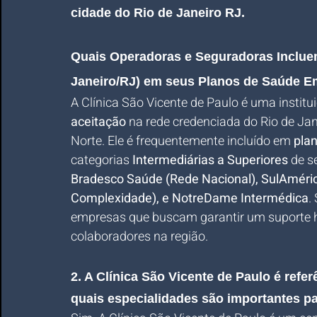
cidade do Rio de Janeiro RJ.
Quais Operadoras e Seguradoras Incluem 
Janeiro/RJ) em seus Planos de Saúde E
A Clínica São Vicente de Paulo é uma instit
aceitação
 na rede credenciada do Rio de Ja
Norte. Ele é frequentemente incluído em 
pla
categorias 
Intermediárias a Superiores
 de s
Bradesco Saúde (Rede Nacional), SulAmérica
Complexidade), e NotreDame Intermédica
.
empresas que buscam garantir um suporte ho
colaboradores na região.
2. A Clínica São Vicente de Paulo é refe
quais especialidades são importantes p