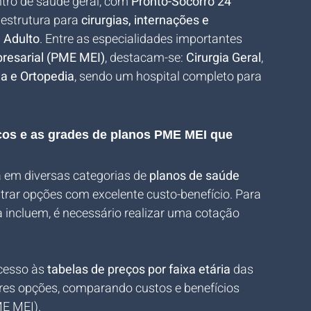
tro de saúde geral, com 
Pronto-Socorro 24 
estrutura para 
cirurgias, internações e 
 Adulto
. Entre as especialidades importantes 
resarial (PME MEI)
, destacam-se: 
Cirurgia Geral
, 
a e Ortopedia
, sendo um hospital completo para 
eços e as grades de planos PME MEI que 
a em diversas categorias de 
planos de saúde 
ntrar opções com excelente custo-benefício. Para 
a incluem, é necessário realizar uma cotação 
cesso às 
tabelas de preços por faixa etária
 das 
res opções, comparando custos e benefícios 
ME MEI).