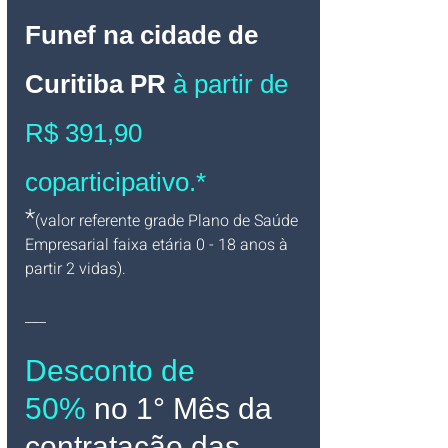
Funef na cidade de 
Curitiba PR
à partir de 
R$ 391,90 
coparticipativo.*
*
(valor referente grade Plano de Saúde 
Empresarial faixa etária 0 - 18 anos à 
partir 2 vidas).
___
Desconto de 
50%
no 1° Mês da 
contratação das 