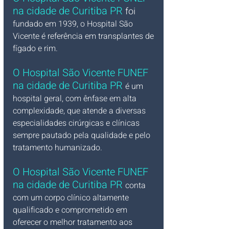
na cidade de Curitiba PR
foi
fundado em 1939, o Hospital São 
Vicente é referência em transplantes de 
fígado e rim. 
O Hospital São Vicente 
FUNEF 
na cidade de Curitiba PR 
é um 
hospital geral, com ênfase em alta 
complexidade, que atende a diversas 
especialidades cirúrgicas e clínicas 
sempre pautado pela qualidade e pelo 
tratamento humanizado.
O Hospital São Vicente 
FUNEF 
na cidade de Curitiba PR 
conta 
com um corpo clínico altamente 
qualificado e comprometido em 
oferecer o melhor tratamento aos 