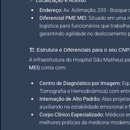
📍 Localização e Acesso
Endereço:
 Av. Aclimação, 335 - Bosque 
Diferencial PME MEI:
 Situado em uma reg
logística para funcionários que trabalh
garantindo agilidade no deslocamento p
🏗️ Estrutura e Diferenciais para o seu CNP
A infraestrutura do Hospital São Matheus pa
MEI)
 conta com:
Centro de Diagnóstico por Imagem:
 Eq
Tomografia e Hemodinâmica) com entreg
Internação de Alto Padrão:
 Alas projet
auxiliando na estabilidade emocional e f
Corpo Clínico Especializado:
 Médicos e
melhores práticas da medicina moderna