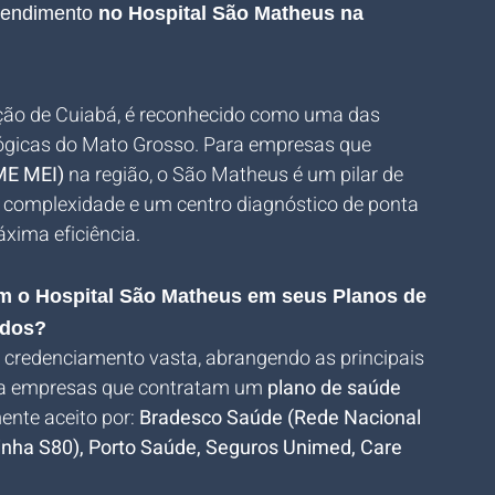
tendimento 
no Hospital São Matheus na 
ação de Cuiabá, é reconhecido como uma das 
ógicas do Mato Grosso. Para empresas que 
ME MEI)
 na região, o São Matheus é um pilar de 
a complexidade e um centro diagnóstico de ponta 
xima eficiência.
m o Hospital São Matheus em seus Planos de 
ados?
credenciamento vasta, abrangendo as principais 
a empresas que contratam um 
plano de saúde 
ente aceito por: 
Bradesco Saúde (Rede Nacional 
 linha S80), Porto Saúde, Seguros Unimed, Care 