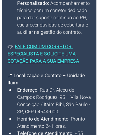
Personalizado:
 Acompanhamento 
técnico por um corretor dedicado 
para dar suporte contínuo ao RH, 
esclarecer dúvidas de cobertura e 
auxiliar na gestão do contrato.
👉 
FALE COM UM CORRETOR 
ESPECIALISTA E SOLICITE UMA 
COTAÇÃO PARA A SUA EMPRESA
📍 
Localização e Contato – Unidade 
Itaim
Endereço:
 Rua Dr. Alceu de 
Campos Rodrigues, 95 – Vila Nova 
Conceição / Itaim Bibi, São Paulo - 
SP, CEP 04544-000.
Horário de Atendimento:
 Pronto 
Atendimento 24 Horas.
Telefone de Atendimento:
 +55 