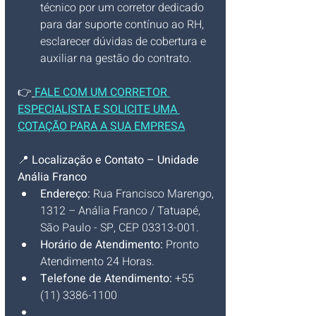
técnico por um corretor dedicado 
para dar suporte contínuo ao RH, 
esclarecer dúvidas de cobertura e 
auxiliar na gestão do 
contrato.
👉
FALE COM UM CORRETOR 
ESPECIALISTA E SOLICITE UMA 
COTAÇÃO PARA A SUA EMPRESA
📍 
Localização e Contato – Unidade 
Anália Franco
Endereço:
 Rua Francisco Marengo, 
1312 – Anália Franco / Tatuapé, 
São Paulo - SP, CEP 03313-001.
Horário de Atendimento:
 Pronto 
Atendimento 24 Horas.
Telefone de Atendimento:
 +55 
(11) 3386-1100