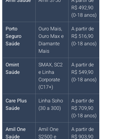
Amil Saúde
Amil S750
A partir de 
R$ 492,90 
(0-18 anos)
Porto 
Ouro Mais, 
A partir de 
Seguro 
Ouro Max e 
R$ 516,90 
Saúde
Diamante 
(0-18 anos)
Mais
Omint 
SMAX, SC2 
A partir de 
Saúde
e Linha 
R$ 549,90 
Corporate 
(0-18 anos)
(C17+)
Care Plus 
Linha Soho 
A partir de 
Saúde
(30 a 300)
R$ 709,90 
(0-18 anos)
Amil One 
Amil One 
A partir de 
Saúde
S2500 e 
R$ 903,90 