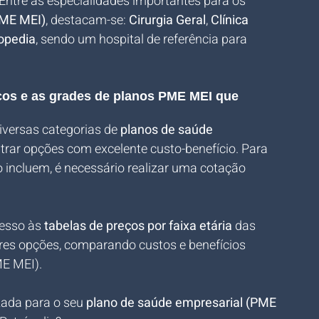
 Entre as especialidades importantes para os 
PME MEI)
, destacam-se: 
Cirurgia Geral
, 
Clínica 
opedia
, sendo um hospital de referência para 
eços e as grades de planos PME MEI que 
versas categorias de 
planos de saúde 
ntrar opções com excelente custo-benefício. Para 
o incluem, é necessário realizar uma cotação 
esso às 
tabelas de preços por faixa etária
 das 
res opções, comparando custos e benefícios 
ME MEI).
zada para o seu 
plano de saúde empresarial (PME 