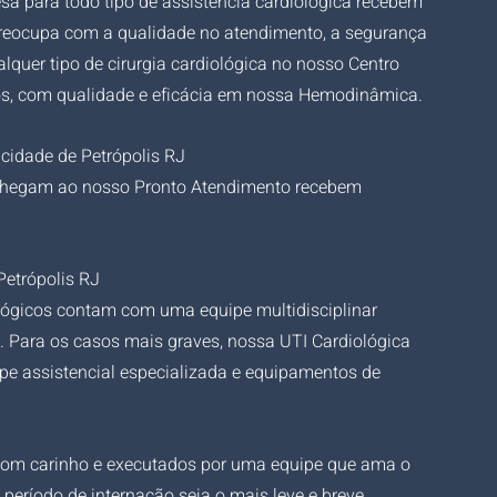
a​ para todo tipo de as​sistência cardiológica recebem 
reocupa com a q​​ualidade no atendimento, a segurança 
quer tipo de cirurgia cardiológica no nosso Centro 
, com qualid​ade e eficácia​ em nossa Hemodinâmica.​
cidade de Petrópolis RJ
 chegam ao nosso Pronto Atendimento recebem 
Petrópolis RJ
lógicos contam com uma equipe multidisciplinar 
. Para os casos mais graves, nossa UTI Cardiológica 
uipe assistencial especializada e equipamentos de 
 com carinho e executados por uma equipe que ama o 
 período de internação seja o mais leve e breve 