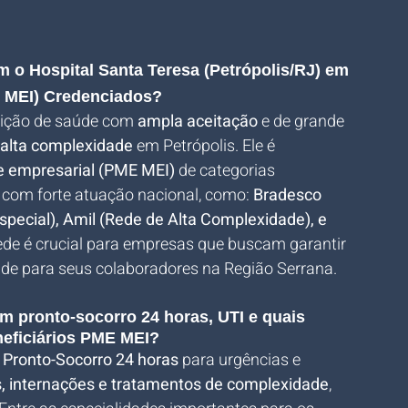
 o Hospital Santa Teresa (Petrópolis/RJ) em 
 MEI) Credenciados?
uição de saúde com 
ampla aceitação
 e de grande 
 alta complexidade
 em Petrópolis. Ele é 
e empresarial (PME MEI)
 de categorias 
 com forte atuação nacional, como: 
Bradesco 
pecial), Amil (Rede de Alta Complexidade), e 
ede é crucial para empresas que buscam garantir 
ade para seus colaboradores na Região Serrana.
em pronto-socorro 24 horas, UTI e quais 
neficiários PME MEI?
 
Pronto-Socorro 24 horas
 para urgências e 
s, internações e tratamentos de complexidade
, 