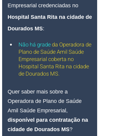
Empresarial credenciadas no 
Hospital Santa Rita na cidade de 
Dourados MS
:
Não há grade
da O
peradora de 
Plano de Saúde Amil Saúde 
Empresarial coberta no 
Hospital Santa Rita na cidade 
de Dourados MS.
Quer saber mais sobre a 
Operadora de Plano de Saúde 
Amil Saúde Empresarial, 
disponível para contratação na 
cidade de Dourados MS
?