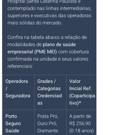
Hospital Santa Catarina Paulista é 
contemplado nas linhas intermediárias, 
superiores e executivas das operadoras 
mais sólidas do mercado.
Confira na tabela abaixo a relação de 
modalidades de 
plano de saúde 
empresarial (PME MEI)
 com cobertura 
confirmada na unidade e seus valores 
referenciais:
Operadora 
Grades / 
Valor 
/ 
Categorias 
Inicial Ref. 
Seguradora
Credenciad
(Coparticipa
as
tivo)*
Porto 
Prata Pró, 
A partir de 
Seguro 
Ouro Pró, 
R$ 256,90 
Saúde
Diamante 
(0-18 anos)