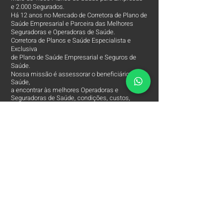
e 2.000 Segurados.
Há 12 anos no Mercado de Corretora de Plano de
Saúde Empresarial e Parceira das Melhores
Seguradoras e Operadoras de Saúde.
Corretora de Planos e Saúde Especialista e
Exclusiva
de Plano de Saúde Empresarial e Seguros de
Saúde.
Nossa missão é assessorar o beneficiário de
Saúde,
a encontrar às melhores Operadoras e
Seguradoras de Saúde, condições, custos,
coberturas e assessorar
em todos os processos da Apólice do Plano de
Saúde.
O Contato entre o Segurado e a Seguradora!
Arpe Corretora de Plano de Saúde está entre
às
Melhores Corretoras
de Planos de Saúde e
comercializa apenas os Melhores Planos de
Saúde Empresariais e Seguros de Saúde.
Contatos
Arpe Corretora de Planos de Saúde