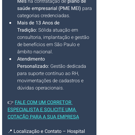
Mês
 na contratação de 
plano de 
saúde empresarial (PME MEI)
 para 
categorias credenciadas.
Mais de 13 Anos de 
Tradição:
 Sólida atuação em 
consultoria, implantação e gestão 
de benefícios em São Paulo e 
âmbito nacional.
Atendimento 
Personalizado:
 Gestão dedicada 
para suporte contínuo ao RH, 
movimentações de cadastros e 
dúvidas operacionais.
👉 
FALE COM UM CORRETOR 
ESPECIALISTA E SOLICITE UMA 
COTAÇÃO PARA A SUA EMPRESA
📍 
Localização e Contato – Hospital 