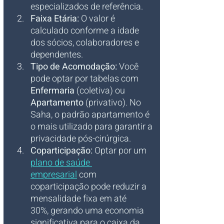
especializados de referência.
Faixa Etária:
 O valor é 
calculado conforme a idade 
dos sócios, colaboradores e 
dependentes.
Tipo de Acomodação:
 Você 
pode optar por tabelas com 
Enfermaria
 (coletiva) ou 
Apartamento
 (privativo). No 
Saha, o padrão apartamento é 
o mais utilizado para garantir a 
privacidade pós-cirúrgica.
Coparticipação:
 Optar por um 
plano de saúde 
empresarial
 com 
coparticipação pode reduzir a 
mensalidade fixa em até 
30%, gerando uma economia 
significativa para o caixa da 