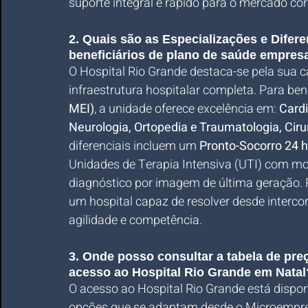
suporte integral e rápido para o mercado cor
2. Quais são as Especializações e Difere
beneficiários de plano de saúde empres
O Hospital Rio Grande destaca-se pela sua c
infraestrutura hospitalar completa. Para bene
MEI)
, a unidade oferece excelência em: 
Cardi
Neurologia, Ortopedia e Traumatologia, Cirur
diferenciais incluem um 
Pronto-Socorro 24 
Unidades de Terapia Intensiva (UTI) com m
diagnóstico por imagem de última geração. P
um hospital capaz de resolver desde intercor
agilidade e competência.
3. Onde posso consultar a tabela de pr
acesso ao Hospital Rio Grande em Natal
O acesso ao Hospital Rio Grande está dispon
opções que se adaptam desde o Microempree