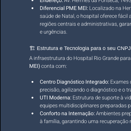
Endereço:
 Av. Hermes da Fonseca, 1493 -
Diferencial PME MEI:
 Localizado na Her
saúde de Natal, o hospital oferece fáci
regiões centrais e administrativas, gar
e urgências.
🏗️ Estrutura e Tecnologia para o seu CNPJ
A infraestrutura do Hospital Rio Grande para
MEI)
 conta com:
Centro Diagnóstico Integrado:
 Exames d
precisão, agilizando o diagnóstico e o t
UTI Moderna:
 Estrutura de suporte à v
equipes multidisciplinares preparadas 
Conforto na Internação:
 Ambientes prep
à família, garantindo uma recuperação m