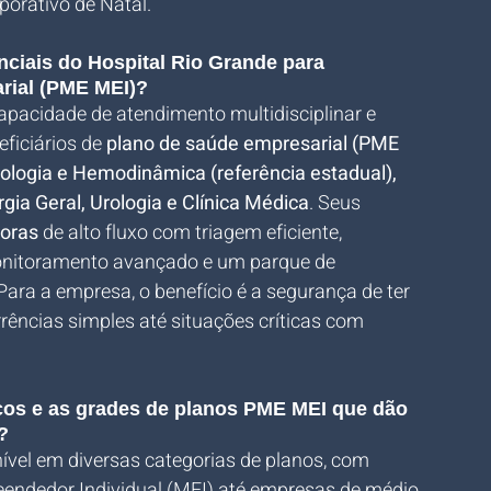
porativo de Natal.
nciais do Hospital Rio Grande para 
arial (PME MEI)?
apacidade de atendimento multidisciplinar e 
ficiários de 
plano de saúde empresarial (PME 
ologia e Hemodinâmica (referência estadual), 
gia Geral, Urologia e Clínica Médica
. Seus 
horas
 de alto fluxo com triagem eficiente, 
onitoramento avançado e um parque de 
ara a empresa, o benefício é a segurança de ter 
rências simples até situações críticas com 
eços e as grades de planos PME MEI que dão 
?
ível em diversas categorias de planos, com 
ndedor Individual (MEI) até empresas de médio 