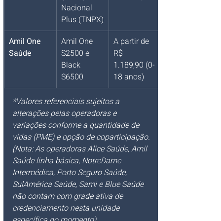
Nacional 
Plus (TNPX)
Amil One 
Amil One 
A partir de 
Saúde
S2500 e 
R$ 
Black 
1.189,90 (0-
S6500
18 anos)
*Valores referenciais sujeitos a 
alterações pelas operadoras e 
variações conforme a quantidade de 
vidas (PME) e opção de coparticipação.
(Nota: As operadoras Alice Saúde, Amil 
Saúde linha básica, NotreDame 
Intermédica, Porto Seguro Saúde, 
SulAmérica Saúde, Sami e Blue Saúde 
não contam com grade ativa de 
credenciamento nesta unidade 
específica no momento).