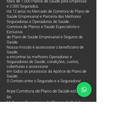
Mais de 1.000 Planos de Saúde para Empresas
e 2.000 Segurados.
Há 12 anos no Mercado de Corretora de Plano de
Saúde Empresarial e Parceira das Melhores
Seguradoras e Operadoras de Saúde.
Corretora de Planos e Saúde Especialista e
Exclusiva
de Plano de Saúde Empresarial e Seguros de
Saúde.
Nossa missão é assessorar o beneficiário de
Saúde,
a encontrar às melhores Operadoras e
Seguradoras de Saúde, condições, custos,
coberturas e assessorar
em todos os processos da Apólice do Plano de
Saúde.
O Contato entre o Segurado e a Seguradora!
Arpe Corretora de Plano de Saúde está entre
às
Melhores Corretoras
de Planos de Saúde e
comercializa apenas os Melhores Planos de
Saúde Empresariais e Seguros de Saúde.
Contatos
Arpe Corretora de Planos de Saúde