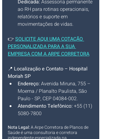
Dedicada:
 Assessoria permanente 
ao RH para rotinas operacionais, 
relatórios e suporte em 
movimentações de vidas.
👉 
SOLICITE AQUI UMA COTAÇÃO 
PERSONALIZADA PARA A SUA 
EMPRESA COM A ARPE CORRETORA
📍 
Localização e Contato – Hospital 
Moriah SP
Endereço:
 Avenida Miruna, 755 – 
Moema / Planalto Paulista, São 
Paulo - SP, CEP 04084-002.
Atendimento Telefônico:
 +55 (11) 
5080-7800
Nota Legal:
 A Arpe Corretora de Planos de 
Saúde é uma consultoria e corretora 
independente especializada na 