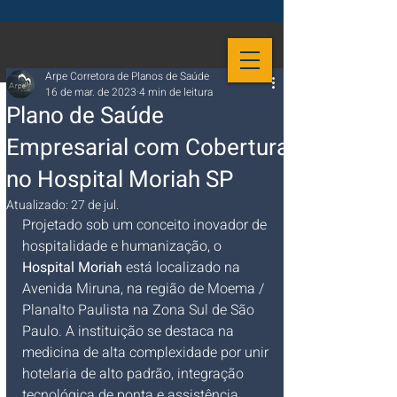
Arpe Corretora de Planos de Saúde
16 de mar. de 2023
4 min de leitura
Plano de Saúde
Empresarial com Cobertura
no Hospital Moriah SP
Atualizado:
27 de jul.
Projetado sob um conceito inovador de 
hospitalidade e humanização, o 
Hospital Moriah
 está localizado na 
Avenida Miruna, na região de Moema / 
Planalto Paulista na Zona Sul de São 
Paulo. A instituição se destaca na 
medicina de alta complexidade por unir 
hotelaria de alto padrão, integração 
tecnológica de ponta e assistência 