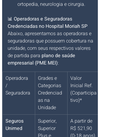
ortopedia, neurologia e cirurgia.
📊 
Operadoras e Seguradoras 
Credenciadas no Hospital Moriah SP
Abaixo, apresentamos as operadoras e 
seguradoras que possuem cobertura na 
unidade, com seus respectivos valores 
de partida para 
plano de saúde 
empresarial (PME MEI)
:
Operadora 
Grades e 
Valor 
/ 
Categorias 
Inicial Ref. 
Seguradora
Credenciad
(Coparticipa
as na 
tivo)*
Unidade
Seguros 
Superior, 
A partir de 
Unimed
Superior 
R$ 521,90 
Plus e 
(0-18 anos)