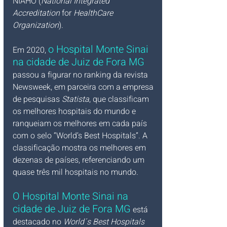
NIAHO (
National Integrated 
Accreditation 
for 
HealthCare 
Organization
). 
o Hospital Monte Sinai 
Em 2020, 
na cidade de Juiz de Fora MG 
passou a figurar no ranking da revista 
Newsweek, em parceira com a empresa 
de pesquisas 
Statista
, que classificam 
os melhores hospitais do mundo e 
ranqueiam os melhores em cada país 
com o selo “World’s Best Hospitals”. A 
classificação mostra os melhores em 
dezenas de países, referenciando um 
quase três mil hospitais no mundo. 
O Hospital Monte Sinai na 
cidade de Juiz de Fora MG
 está 
destacado no 
World´s Best Hospitals 