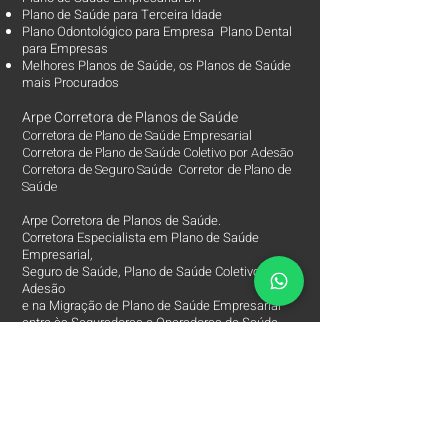
Plano de Saúde para Terceira Idade
Plano Odontológico para Empresa Plano Dental
para Empresas
Melhores Planos de Saúde
, os
Planos de Saúde
mais Procurados​
Arpe Corretora de Planos de Saúde
Corretora de Plano de Saúde Empresarial
Corretora de Plano de Saúde Coletivo por Adesão
Corretora de Seguro Saúde Corretor de Plano de
Saúde
Arpe Corretora de Planos de Saúde.
Corretora Especialista em Plano de Saúde
Empresarial,
Seguro de Saúde, Plano de Saúde Coletivo por
Adesão
e na Migração de Plano de Saúde Empresarial
entre às Seguradoras e Operadoras de Saúde.
Mais de 1.000 Planos de Saúde para Empresas
e 2.000 Segurados.
Há 12 anos no Mercado de Corretora de Plano de
Saúde Empresarial e Parceira das Melhores
Seguradoras e Operadoras de Saúde.
Corretora de Planos e Saúde Especialista e
Exclusiva