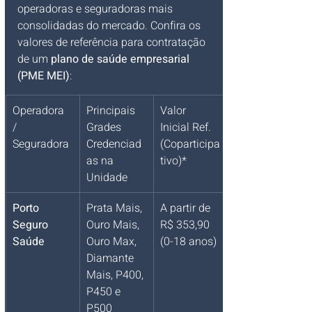
operadoras e seguradoras mais 
consolidadas do mercado. Confira os 
valores de referência para contratação 
de um 
plano de saúde empresarial 
(PME MEI)
:
Operadora 
Principais 
Valor 
/ 
Grades 
Inicial Ref. 
Seguradora
Credenciad
(Coparticipa
as na 
tivo)*
Unidade
Porto 
Prata Mais, 
A partir de 
Seguro 
Ouro Mais, 
R$ 353,90 
Saúde
Ouro Max, 
(0-18 anos)
Diamante 
Mais, P400, 
P450 e 
P500