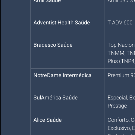
Amil Saúde
Amil 580 S 
Adventist Health Saúde
T ADV 600
Bradesco Saúde
Top Nacion
TNMM, TNM
Plus (TNP4
NotreDame Intermédica
Premium 9
SulAmérica Saúde
Especial, Ex
Prestige
Alice Saúde
Conforto, C
Exclusivo, 