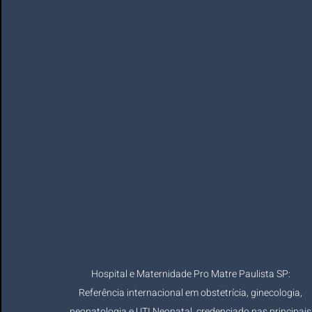
Hospital e Maternidade Pro Matre Paulista SP: 
Referência internacional em obstetrícia, ginecologia, 
neonatologia e UTI Neonatal, credenciado nas principais