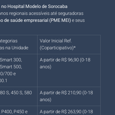
 no Hospital Modelo de Sorocaba
nos regionais acessíveis até seguradoras 
no de saúde empresarial (PME MEI)
 e seus 
tegorias 
Valor Inicial Ref. 
as na Unidade
(Coparticipativo)*
Smart 300, 
A partir de R$ 96,90 (0-18 
Smart 500, 
anos)
0/700 e 
00.1
80 S, 450 S, 580 
A partir de R$ 210,90 (0-18 
anos)
 P400, P450 e 
A partir de R$ 263,90 (0-18 