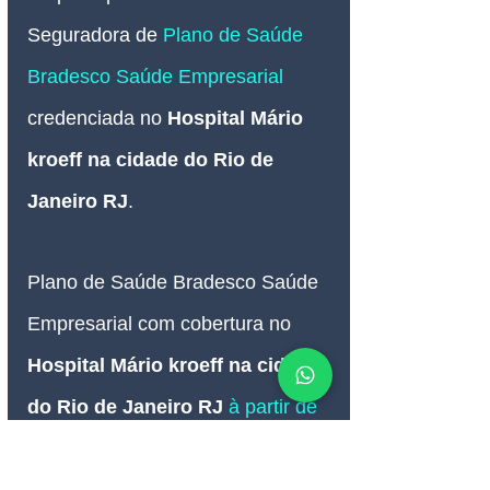
Seguradora de 
Plano de Saúde 
Bradesco Saúde
 Empresarial
credenciada no 
Hospital Mário 
kroeff
 na cidade do Rio de 
Janeiro RJ
. 
Plano de Saúde Bradesco Saúde 
Empresarial com cobertura no 
Hospital Mário kroeff
 na cidade 
do Rio de Janeiro RJ
à partir de 
R$ 268,90 coparticipativo.*
*
(valor referente à faixa etária 