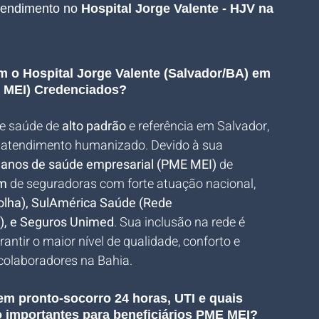
tendimento no 
Hospital Jorge Valente - HJV na 
 o Hospital Jorge Valente (Salvador/BA) em 
 MEI) Credenciados?
e saúde de 
alto padrão
 e referência em Salvador, 
e atendimento humanizado. Devido à sua 
lanos de saúde empresarial (PME MEI)
 de 
um
 de seguradoras com forte atuação nacional, 
olha), SulAmérica Saúde (Rede 
h), e Seguros Unimed
. Sua inclusão na rede é 
tir o maior nível de qualidade, conforto e 
colaboradores na Bahia.
 em pronto-socorro 24 horas, UTI e quais 
o importantes para beneficiários PME MEI?