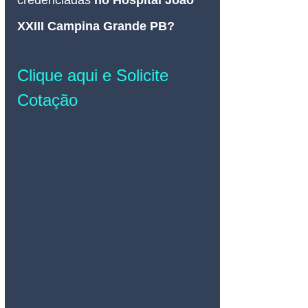
credenciadas 
no Hospital João 
XXIII Campina Grande PB
? 
Clique aqui e Solicite 
Cotação