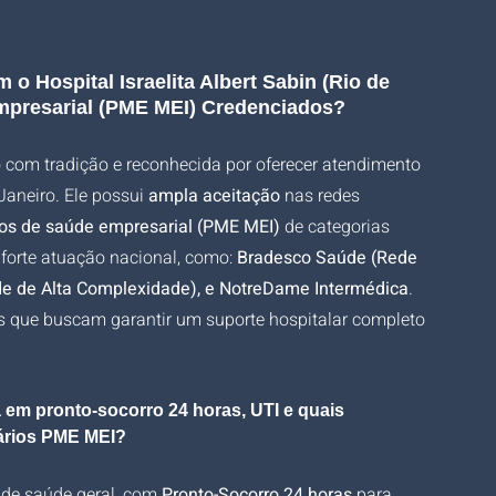
o Hospital Israelita Albert Sabin (Rio de 
mpresarial (PME MEI) Credenciados?
ão com tradição e reconhecida por oferecer atendimento 
aneiro. Ele possui 
ampla aceitação
 nas redes 
os de saúde empresarial (PME MEI)
 de categorias 
forte atuação nacional, como: 
Bradesco Saúde (Rede 
ede de Alta Complexidade), e NotreDame Intermédica
. 
s que buscam garantir um suporte hospitalar completo 
ia em pronto-socorro 24 horas, UTI e quais 
iários PME MEI?
 de saúde geral, com 
Pronto-Socorro 24 horas
 para 