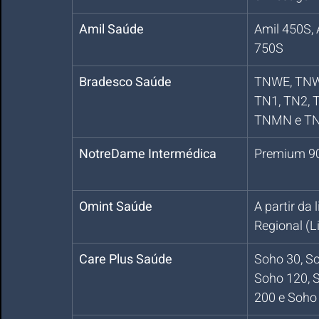
Amil Saúde
Amil 450S, 
750S
Bradesco Saúde
TNWE, TNWQ
TN1, TN2, 
TNMN e T
NotreDame Intermédica
Premium 9
Omint Saúde
A partir da 
Regional (Li
Care Plus Saúde
Soho 30, So
Soho 120, 
200 e Soho