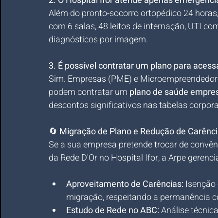
2. O Hospital Ifor atende apenas emergênci
Além do pronto-socorro ortopédico 24 horas,
com 6 salas, 48 leitos de internação, UTI co
diagnósticos por imagem.
3. É possível contratar um plano para acess
Sim. Empresas (PME) e Microempreendedores
podem contratar um 
plano de saúde empres
descontos significativos nas tabelas corpora
🔄 
Migração de Plano e Redução de Carênc
Se a sua empresa pretende trocar de convênio
da Rede D'Or no Hospital Ifor, a Arpe gerenc
Aproveitamento de Carências:
 Isenção
migração, respeitando a permanência co
Estudo de Rede no ABC:
 Análise técnic