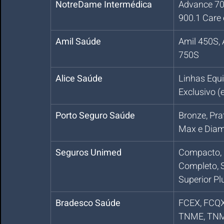
NotreDame Intermédica
Advance 70
900.1 Care
Amil Saúde
Amil 450S, 
750S
Alice Saúde
Linhas Equil
Exclusivo (
Porto Seguro Saúde
Bronze, Pra
Max e Dia
Seguros Unimed
Compacto, E
Completo, S
Superior Pl
Bradesco Saúde
FCEX, FCQX
TNME, TNMQ