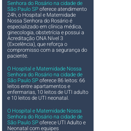
Senhora do Rosário na cidade de 
São Paulo SP
 oferece atendimento 
24h, o
Hospital e Maternidade 
Nossa Senhora do Rosário é 
especializado em clínica médica, 
ginecologia, obstetrícia e possui a 
Acreditação ONA Nível 3 
(Excelência), que reforça o 
compromisso com a segurança do 
paciente. 
O Hospital e Maternidade Nossa 
Senhora do Rosário na cidade de 
São Paulo SP
oferece 86 leitos: 66 
leitos entre apartamentos e 
enfermarias, 10 leitos de UTI adulto 
e 10 leitos de UTI neonatal.
O Hospital e Maternidade Nossa 
Senhora do Rosário na cidade de 
São Paulo SP
 oferece UTI Adulto e 
Neonatal com equipes 