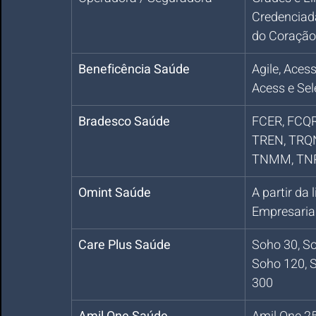
Credenciada
do Coração
Beneficência Saúde
Agile, Aces
Acess e Sel
Bradesco Saúde
FCER, FCQR,
TREN, TRQN
TNMM, TN
Omint Saúde
A partir da 
Empresaria
Care Plus Saúde
Soho 30, So
Soho 120, 
300