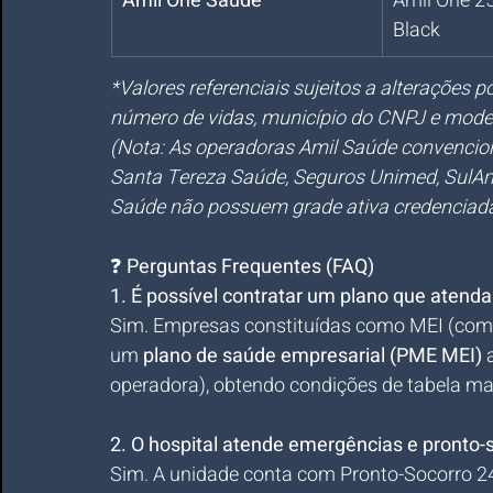
Amil One Saúde
Amil One 25
Black
*Valores referenciais sujeitos a alterações 
número de vidas, município do CNPJ e model
(Nota: As operadoras Amil Saúde convencion
Santa Tereza Saúde, Seguros Unimed, SulAm
Saúde não possuem grade ativa credenciada 
❓ 
Perguntas Frequentes (FAQ)
1. É possível contratar um plano que atend
Sim. Empresas constituídas como MEI (com 
um 
plano de saúde empresarial (PME MEI)
 
operadora), obtendo condições de tabela mai
2. O hospital atende emergências e pronto-
Sim. A unidade conta com Pronto-Socorro 24