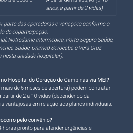
00 S e 6500 S 
A partir de R$ 903,90 
(0-18 
anos, a partir de 2 vidas)
por parte das operadoras e variações conforme o 
o de coparticipação.
al, Notredame Intermédica, Porto Seguro Saúde, 
érica Saúde, Unimed Sorocaba e Vera Cruz 
nesta unidade hospitalar).
a no Hospital do Coração de Campinas via MEI?
mais de 6 meses de abertura) podem contratar 
a partir de 2 a 10 vidas (dependendo da 
s vantajosas em relação aos planos individuais.
socorro pelo convênio?
 horas pronto para atender urgências e 