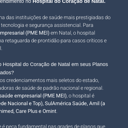
tendimento no 
Hospital do Coração de Natal.
ma das instituições de saúde mais prestigiadas do 
tecnologia e segurança assistencial. Para 
empresarial (PME MEI)
 em Natal, o hospital 
a retaguarda de prontidão para casos críticos e 
l.
 Hospital do Coração de Natal em seus Planos 
iados?
os credenciamentos mais seletos do estado, 
doras de saúde de padrão nacional e regional. 
 saúde empresarial (PME MEI)
, o hospital é 
e Nacional e Top), SulAmérica Saúde, Amil (a 
Unimed, Care Plus e Omint
. 
e é peça fundamental nas grades de planos que 