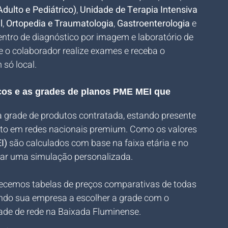
dulto e Pediátrico)
, 
Unidade de Terapia Intensiva 
l
, 
Ortopedia e Traumatologia
, 
Gastroenterologia
 e 
centro de diagnóstico por imagem e laboratório de 
ue o colaborador realize exames e receba o 
só local.
eços e as grades de planos PME MEI que 
a grade de produtos contratada, estando presente 
to em redes nacionais premium. Como os valores 
I)
 são calculados com base na faixa etária e no 
izar uma simulação personalizada. 
necemos tabelas de preços comparativas de todas 
ndo sua empresa a escolher a grade com o 
dade de rede na Baixada Fluminense.