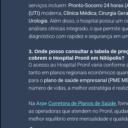
serviços incluem: 
Pronto-Socorro 24 horas (A
(UTI)
 moderna, 
Clínica Médica
, 
Cirurgia Gera
Urologia
. Além disso, o hospital possui um 
análises clínicas integrado, o que permite q
diagnóstico com rapidez e segurança em um 
3. Onde posso consultar a tabela de pr
cobrem o Hospital Pronil em Nilópolis?
O acesso ao Hospital Pronil varia conforme 
tanto em planos regionais econômicos quan
para o 
plano de saúde empresarial (PME ME
número de vidas, a melhor estratégia é real
Na
Arpe 
Corretora de Planos de Saúde
, for
as operadoras que atendem no Pronil, ajuda
melhor equilíbrio entre mensalidade e quali