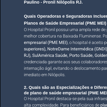
Paulino - Pronil Nilópolis RJ.
Quais Operadoras e Seguradoras Incluem 
Planos de Saúde Empresarial (PME MEI
O Hospital Pronil possui uma ampla rede de
melhor cobertura na Baixada Fluminense. 
empresarial (PME MEI)
, o hospital é aceit
superiores), NotreDame Intermédica (GNDI)
RJ), SulAmérica Saúde, Porto Saúde, Gold
credenciada garante aos seus colaboradore
internação ágil, evitando o deslocamento pa
imediato em Nilópolis.
2. Quais são as Especializações e Diferen
de plano de saúde empresarial (PME ME
O Hospital Pronil destaca-se pela sua infrae
alta complexidade. Para beneficiários de 
pla