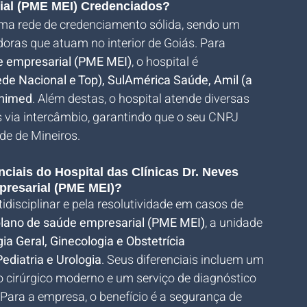
ial (PME MEI) Credenciados?
ma rede de credenciamento sólida, sendo um 
doras que atuam no interior de Goiás. Para 
e empresarial (PME MEI)
, o hospital é 
e Nacional e Top), SulAmérica Saúde, Amil (a 
Unimed
. Além destas, o hospital atende diversas 
 via intercâmbio, garantindo que o seu CNPJ 
de de Mineiros.
nciais do Hospital das Clínicas Dr. Neves 
presarial (PME MEI)?
disciplinar e pela resolutividade em casos de 
lano de saúde empresarial (PME MEI)
, a unidade 
gia Geral, Ginecologia e Obstetrícia 
ediatria e Urologia
. Seus diferenciais incluem um 
ro cirúrgico moderno e um serviço de diagnóstico 
 Para a empresa, o benefício é a segurança de 