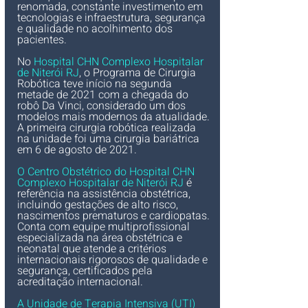
renomada, constante investimento em 
tecnologias e infraestrutura, segurança 
e qualidade no acolhimento dos 
pacientes. 
No 
Hospital CHN Complexo Hospitalar 
de Niterói RJ
, o Programa de Cirurgia 
Robótica teve início na segunda 
metade de 2021 com a chegada do 
robô Da Vinci, considerado um dos 
modelos mais modernos da atualidade. 
A primeira cirurgia robótica realizada 
na unidade foi uma cirurgia bariátrica 
em 6 de agosto de 2021.
O Centro Obstétrico do Hospital CHN 
Complexo Hospitalar de Niterói RJ
 é 
referência na assistência obstétrica, 
incluindo gestações de alto risco, 
nascimentos prematuros e cardiopatas. 
Conta com equipe multiprofissional 
especializada na área obstétrica e 
neonatal que atende a critérios 
internacionais rigorosos de qualidade e 
segurança, certificados pela 
acreditação internacional.
​​​​​​​​​​​​​A Unidade de Terapia Intensiva (UTI) 