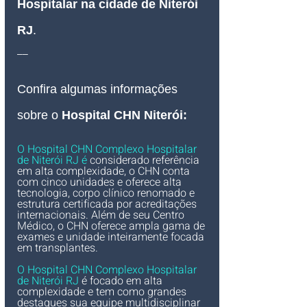
Hospitalar na cidade de Niterói 
RJ
.
__
Confira algumas informações 
sobre o 
Hospital CHN Niterói
:
O Hospital CHN Complexo Hospitalar 
de Niterói RJ é 
considerado referência 
em alta complexidade, o CHN conta 
com cinco unidades e oferece alta 
tecnologia, corpo clínico renomado e 
estrutura certificada por acreditações 
internacionais. Além de seu Centro 
Médico, o CHN oferece ampla gama de 
exames e unidade inteiramente focada 
em transplantes.
O Hospital CHN Complexo Hospitalar 
de Niterói RJ
 é focado em alta 
complexidade e tem como grandes 
destaques sua equipe multidisciplinar 