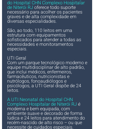
do Hospital CHN Complexo Hospitalar 
de Niterói RJ
 oferece todo suporte 
necessário para acolher os pacientes 
graves e de alta complexidade em 
diversas especialidades. 
São, ao todo, 110 leitos em uma 
estrutura com equipamentos 
sofisticados para atender a todas as 
necessidades e monitoramentos 
especiais. 
​​​​​​UTI Geral
Com um parque tecnológico moderno e 
equipe multidisciplinar de alto padrão, 
que inclui médicos, enfermeiros, 
farmacêuticos, nutricionistas e 
nutrólogos, fonoaudiólogos e 
psicólogos, a UTI Geral dispõe de 24 
leitos.
A UTI Neonatal do Hospital CHN 
Complexo Hospitalar de Niterói RJ
 é 
moderna e bem equipada, com 
ambiente suave e decorado de forma 
lúdica e 24 leitos para atendimento do 
recém-nascido de alto risco – ou que 
necessite de cuidados especiais.