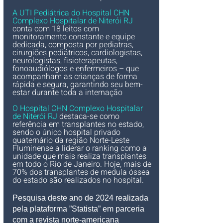
A UTI Pediátrica do Hospital CHN 
Complexo Hospitalar de Niterói RJ 
conta com 18 leitos com 
monitoramento constante e equipe 
dedicada, composta por pediatras, 
cirurgiões pediátricos, cardiologistas, 
neurologistas, fisioterapeutas, 
fonoaudiólogos e enfermeiros – que 
acompanham as crianças de forma 
rápida e segura, garantindo seu bem-
estar durante toda a internação
O Hospital CHN Complexo Hospitalar 
de Niterói RJ
 destaca-se como 
referência em transplantes no estado, 
sendo o único hospital privado 
quaternário da região Norte-Leste 
Fluminense a liderar o ranking como a 
unidade que mais realiza transplantes 
em todo o Rio de Janeiro. Hoje, mais de 
70% dos transplantes de medula óssea 
do estado são realizados no hospital.
Pesquisa deste ano de 2024 realizada 
pela plataforma ”Statista” em parceria 
com a revista norte-americana 