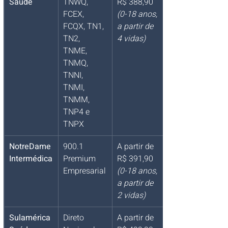
Saúde
TNWQ, 
R$ 388,90 
FCEX, 
(0-18 anos, 
FCQX, TN1, 
a partir de 
TN2, 
4 vidas)
TNME, 
TNMQ, 
TNNI, 
TNMI, 
TNMM, 
TNP4 e 
TNPX
NotreDame 
900.1 
A partir de 
Intermédica
Premium 
R$ 391,90 
Empresarial
(0-18 anos, 
a partir de 
2 vidas)
Sulamérica 
Direto 
A partir de 