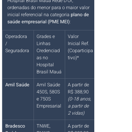
Hospital Brasil Mauá Rede D'Or, 
ordenadas do menor para o maior valor 
inicial referencial na categoria 
plano de 
saúde empresarial (PME MEI)
:
Operadora 
Grades e 
Valor 
/ 
Linhas 
Inicial Ref. 
Seguradora
Credenciad
(Coparticipa
as no 
tivo)*
Hospital 
Brasil Mauá
Amil Saúde
Amil Saúde 
A partir de 
450S, 580S 
R$ 388,90 
e 750S 
(0-18 anos, 
Empresarial
a partir de 
2 vidas)
Bradesco 
TNWE, 
A partir de 