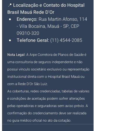
📍 
Localização e Contato do Hospital 
Brasil Mauá Rede D'Or
Endereço:
 Rua Martin Afonso, 114 
- Vila Bocaina, Mauá - SP, CEP 
09310-320
Telefone Geral:
 (11) 4544-2085
Nota Legal:
 A Arpe Corretora de Planos de Saúde é 
uma consultoria de seguros independente e não 
possui vínculo societário exclusivo ou representação 
institucional direta com o Hospital Brasil Mauá ou 
com a Rede D'Or São Luiz.
As coberturas, redes credenciadas, tabelas de valores 
e condições de aceitação podem sofrer alterações 
pelas operadoras e seguradoras sem aviso prévio. A 
confirmação do credenciamento deve ser realizada 
no guia médico oficial no ato da cotação.