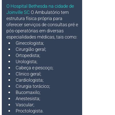
O
Hospital Bethesda na cidade de 
Joinville SC
 O Ambulatório tem 
estrutura física própria para 
oferecer serviços de consultas pré e 
pós-operatórias em diversas 
especialidades médicas, tais como:
Ginecologista;
Cirurgião geral;
Ortopedista;
Urologista;
Cabeça e pescoço;
Clinico geral;
Cardiologista;
Cirurgia torácico;
Bucomaxilo;
Anestesista;
Vascular;
Proctologista.